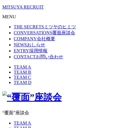
MITSUYA RECRUIT
MENU
THE SECRETS
ミツヤのヒミツ
CONVERSATIONS
覆面座談会
COMPANY
会社概要
NEWS
おしらせ
ENTRY
採用情報
CONTACT
お問い合わせ
TEAM
A
TEAM
B
TEAM
C
TEAM
D
“覆面”座談会
TEAM
A